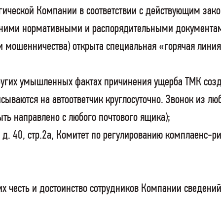
ургической Компании в соответствии с действующим з
нними нормативными и распорядительными документами
и мошенничества) открыта специальная «горячая линия
ругих умышленных фактах причинения ущерба ТМК соз
ываются на автоответчик круглосуточно. Звонок из люб
ть направлено с любого почтового ящика);
а, д. 40, стр.2а, Комитет по регулированию комплаенс-ри
х честь и достоинство сотрудников Компании сведений