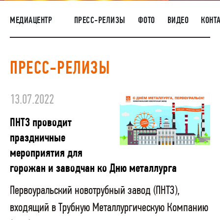
НАШИ ЛЮДИ
МЕДИАЦЕНТР
ПРЕСС-РЕЛИЗЫ
ФОТО
ВИДЕО
КОНТ
ОКРУЖАЮЩАЯ СРЕДА
МЕДИАЦЕНТР
ПРЕСС-РЕЛИЗЫ
ЗАКУПКИ
13.07.2022
ПНТЗ проводит
праздничные
мероприятия для
горожан и заводчан ко Дню металлурга
Первоуральский новотрубный завод (ПНТЗ),
входящий в Трубную Металлургическую Компанию