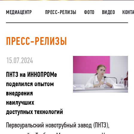
НАШИ ЛЮДИ
МЕДИАЦЕНТР
ПРЕСС-РЕЛИЗЫ
ФОТО
ВИДЕО
КОНТ
ОКРУЖАЮЩАЯ СРЕДА
МЕДИАЦЕНТР
ПРЕСС-РЕЛИЗЫ
ЗАКУПКИ
15.07.2024
ПНТЗ на ИННОПРОМе
поделился опытом
внедрения
наилучших
доступных технологий
Первоуральский новотрубный завод (ПНТЗ),