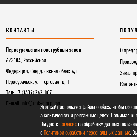
КОНТАКТЫ
ПОПУ
Первоуральский новотрубный завод
О предп
623104
,
Российская
Произво
Федерация
,
Свердловская область
,
г.
Заказ п
Первоуральск
,
ул. Торговая, д. 1
Контакт
Тел:
+7 (3439) 262-007
E-mail:
info@tmk-group.com
Этот сайт использует файлы cookies, чтобы обес
аналитических и рекламных целях. Нажимая кно
Вы даете
Согласие
на обработку данных пользова
с
Политикой обработки персональных данных
. В