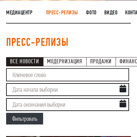
НАШИ ЛЮДИ
МЕДИАЦЕНТР
ПРЕСС-РЕЛИЗЫ
ФОТО
ВИДЕО
КОНТ
ОКРУЖАЮЩАЯ СРЕДА
МЕДИАЦЕНТР
ПРЕСС-РЕЛИЗЫ
ЗАКУПКИ
ВСЕ НОВОСТИ
МОДЕРНИЗАЦИЯ
ПРОДАЖИ
ФИНАН
Фильтровать